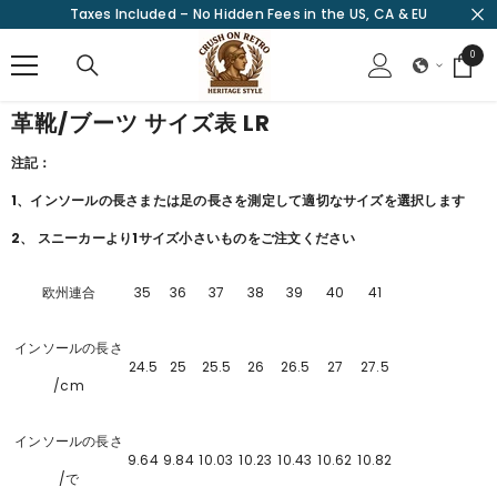
Taxes Included – No Hidden Fees in the US, CA & EU
SKIP TO CONTENT
0
0
items
革靴/ブーツ サイズ表 LR
注記：
1、インソールの長さまたは足の長さを測定して適切なサイズを選択します
2、
スニーカーより1サイズ小さいものをご注文ください
欧州連合
35
36
37
38
39
40
41
インソールの長さ
24.5
25
25.5
26
26.5
27
27.5
/cm
インソールの長さ
9.64
9.84
10.03
10.23
10.43
10.62
10.82
/で