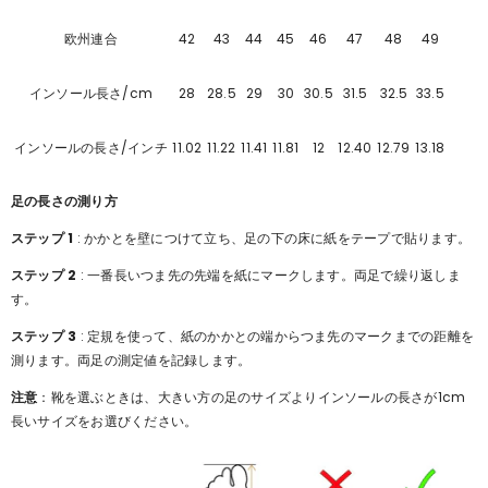
Γ
欧州連合
42
43
44
45
46
47
48
49
インソール長さ/cm
28
28.5
29
30
30.5
31.5
32.5
33.5
インソールの長さ/インチ
11.02
11.22
11.41
11.81
12
12.40
12.79
13.18
足の長さの測り方
ステップ 1
: かかとを壁につけて立ち、足の下の床に紙をテープで貼ります。
ステップ 2
: 一番長いつま先の先端を紙にマークします。両足で繰り返しま
す。
ステップ 3
: 定規を使って、紙のかかとの端からつま先のマークまでの距離を
測ります。両足の測定値を記録します。
注意
：靴を選ぶときは、大きい方の足のサイズよりインソールの長さが1cm
長いサイズをお選びください。