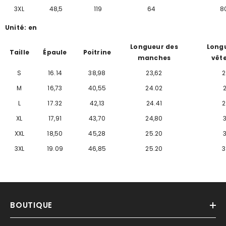
3XL
48,5
119
64
8
Unité: en
Longueur des
Long
Taille
Épaule
Poitrine
manches
vêt
16.14
2
S
38,98
23,62
16,73
40,55
2
M
24.02
17.32
42,13
24.41
2
L
17,91
24,80
XL
43,70
18,50
45,28
25.20
XXL
3
19.09
46,85
25.20
3XL
BOUTIQUE