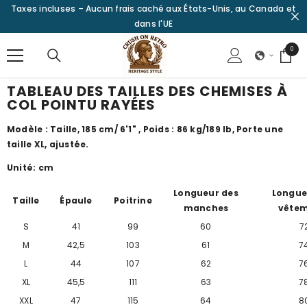
Taxes incluses – Aucun frais caché aux États-Unis, au Canada et
PASSER AU CONTENU
dans l'UE
0
0
articl
TABLEAU DES TAILLES DES CHEMISES À
COL POINTU RAYÉES
Modèle : Taille, 185 cm/
6'1"
, Poids : 86 kg/189 lb, Porte une
taille XL, ajustée.
Unité: cm
Longueur des
Longue
Taille
Épaule
Poitrine
manches
vête
S
41
99
60
7
M
42,5
103
61
7
L
44
107
62
7
XL
45,5
111
63
7
XXL
47
115
64
8