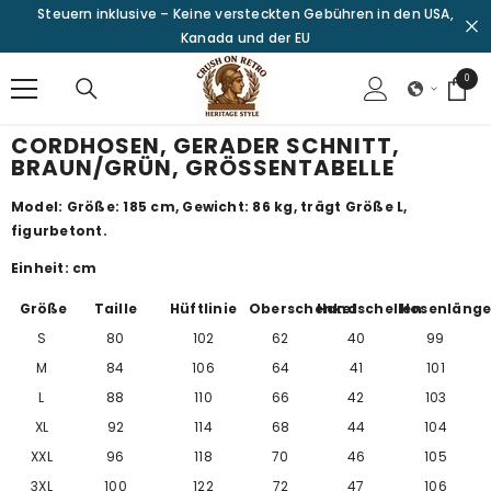
Steuern inklusive – Keine versteckten Gebühren in den USA,
ZUM INHALT SPRINGEN
Kanada und der EU
0
0
Artike
CORDHOSEN, GERADER SCHNITT,
BRAUN/GRÜN, GRÖSSENTABELLE
Model: Größe: 185 cm, Gewicht: 86 kg, trägt Größe L,
figurbetont.
Einheit: cm
Größe
Taille
Hüftlinie
Oberschenkel
Handschellen
Hosenläng
S
80
102
62
40
99
M
84
106
64
41
101
L
88
110
66
42
103
XL
92
114
68
44
104
XXL
96
118
70
46
105
3XL
100
122
72
47
106