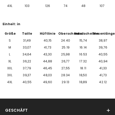
4XL
103
126
74
48
107
Einheit: in
Größe
Taille
Hüftlinie
Oberschenkel
Handschellen
Hosenlänge
S
31,49
40,15
24.40
15,74
38,97
M
33,07
41,73
25.19
16.14
39,76
L
34,64
43,30
25,98
16.53
40,55
XL
36,22
44,88
26,77
17.32
40,94
XXL
37,79
46,45
27,55
18.11
41,33
3XL
39,37
48,03
28.34
18,50
41,73
4XL
40,55
49,60
29.13
18,89
42.12
GESCHÄFT